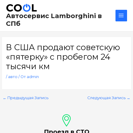
Перейти
Навигация
Main
к
по
Men
Автосервис Lamborghini в
содержимому
записям
СПб
В США продают советскую
«пятерку» с пробегом 24
тысячи км
/
авто
/ От
admin
←
Предыдущая Запись
Следующая Запись
→
Проезд в СТО