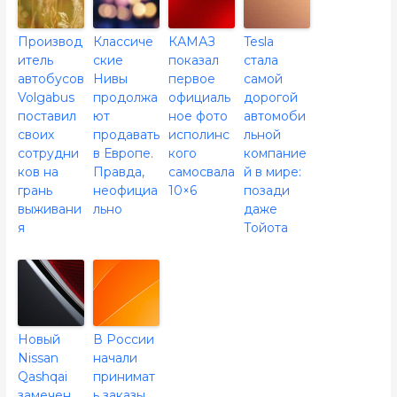
Производ
Классиче
КАМАЗ
Tesla
итель
ские
показал
стала
автобусов
Нивы
первое
самой
Volgabus
продолжа
официаль
дорогой
поставил
ют
ное фото
автомоби
своих
продавать
исполинс
льной
сотрудни
в Европе.
кого
компание
ков на
Правда,
самосвала
й в мире:
грань
неофициа
10×6
позади
выживани
льно
даже
я
Тойота
Новый
В России
Nissan
начали
Qashqai
принимат
замечен
ь заказы