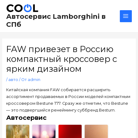
Перейти
Навигация
Main
к
по
Men
Автосервис Lamborghini в
содержимому
записям
СПб
FAW привезет в Россию
компактный кроссовер с
ярким дизайном
/
авто
/ От
admin
Китайская компания FAW собирается расширить
ассортимент продаваемых в России моделей компактным
кроссовером Bestune T77. Сразу же отметим, что Bestune
— это подвергшийся ренеймингу суббренд Besturn.
Автосервис