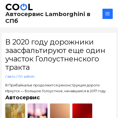
Перейти
Навигация
Main
к
по
Men
Автосервис Lamborghini в
содержимому
записям
СПб
В 2020 году дорожники
заасфальтируют еще один
участок Голоустненского
тракта
/
авто
/ От
admin
В Прибайкалье продолжится реконструкция дороги
Иркутск — Большое Голоустное, начавшаяся в 2017 году.
Автосервис