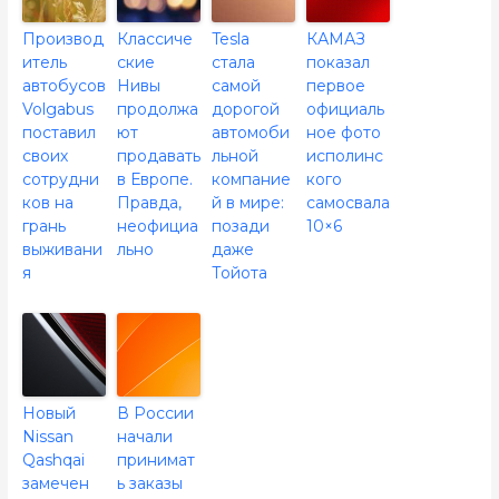
Производ
Классиче
Tesla
КАМАЗ
итель
ские
стала
показал
автобусов
Нивы
самой
первое
Volgabus
продолжа
дорогой
официаль
поставил
ют
автомоби
ное фото
своих
продавать
льной
исполинс
сотрудни
в Европе.
компание
кого
ков на
Правда,
й в мире:
самосвала
грань
неофициа
позади
10×6
выживани
льно
даже
я
Тойота
Новый
В России
Nissan
начали
Qashqai
принимат
замечен
ь заказы