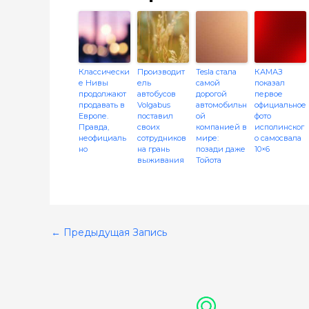
Классически
Производит
Tesla стала
КАМАЗ
е Нивы
ель
самой
показал
продолжают
автобусов
дорогой
первое
продавать в
Volgabus
автомобильн
официальное
Европе.
поставил
ой
фото
Правда,
своих
компанией в
исполинског
неофициаль
сотрудников
мире:
о самосвала
но
на грань
позади даже
10×6
выживания
Тойота
←
Предыдущая Запись