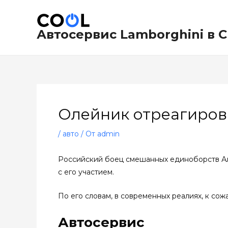
Перейти
Навигация
к
по
содержимому
записям
Автосервис Lamborghini в 
Олейник отреагирова
/
авто
/ От
admin
Российский боец смешанных единоборств Ал
с его участием.
По его словам, в современных реалиях, к со
Автосервис