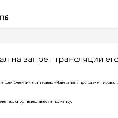
СПб
л на запрет трансляции его
ексей Олейник в интервью «Известиям» прокомментировал з
жалению, спорт вмешивают в политику.