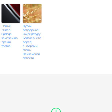
Новый
Путин
Nissan
поддержал
Qashqai
кандидатуру
замечен во
Белозерцева
время
перед
тестов
выборами
главы
Пензенской
области