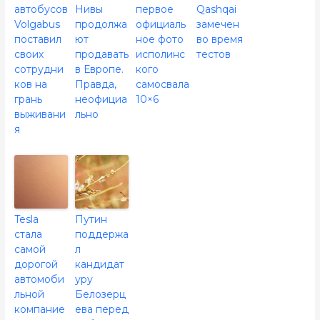
автобусов
Нивы
первое
Qashqai
Volgabus
продолжа
официаль
замечен
поставил
ют
ное фото
во время
своих
продавать
исполинс
тестов
сотрудни
в Европе.
кого
ков на
Правда,
самосвала
грань
неофициа
10×6
выживани
льно
я
Tesla
Путин
стала
поддержа
самой
л
дорогой
кандидат
автомоби
уру
льной
Белозерц
компание
ева перед