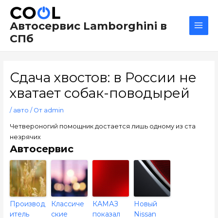
Перейти
Навигация
Main
к
по
Men
Автосервис Lamborghini в
содержимому
записям
СПб
Сдача хвостов: в России не
хватает собак-поводырей
/
авто
/ От
admin
Четвероногий помощник достается лишь одному из ста
незрячих
Автосервис
Производ
Классиче
КАМАЗ
Новый
итель
ские
показал
Nissan