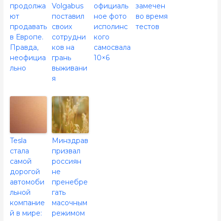
продолжа
Volgabus
официаль
замечен
ют
поставил
ное фото
во время
продавать
своих
исполинс
тестов
в Европе.
сотрудни
кого
Правда,
ков на
самосвала
неофициа
грань
10×6
льно
выживани
я
Tesla
Минздрав
стала
призвал
самой
россиян
дорогой
не
автомоби
пренебре
льной
гать
компание
масочным
й в мире:
режимом