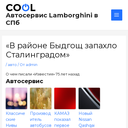
Перейти
Навигация
Main
к
по
Men
Автосервис Lamborghini в
содержимому
записям
СПб
«В рай­оне Быдгощ запахло
Сталинградом»
/
авто
/ От
admin
О чем писали «Известия» 75 лет назад
Автосервис
Классиче
Производ
КАМАЗ
Новый
ские
итель
показал
Nissan
Нивы
автобусов
первое
Qashqai