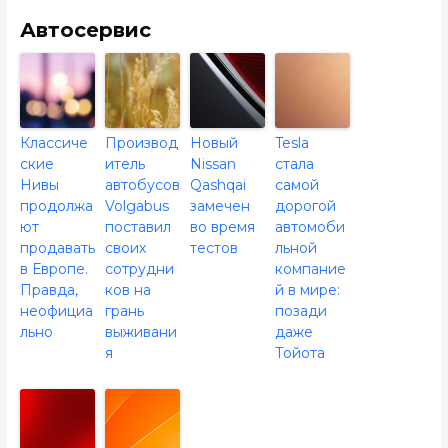
Автосервис
Классиче
Производ
Новый
Tesla
ские
итель
Nissan
стала
Нивы
автобусов
Qashqai
самой
продолжа
Volgabus
замечен
дорогой
ют
поставил
во время
автомоби
продавать
своих
тестов
льной
в Европе.
сотрудни
компание
Правда,
ков на
й в мире:
неофициа
грань
позади
льно
выживани
даже
я
Тойота