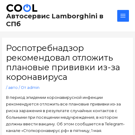
Перейти
Навигация
Main
к
по
Men
Автосервис Lamborghini в
содержимому
записям
СПб
Роспотребнадзор
рекомендовал отложить
плановые прививки из-за
коронавируса
/
авто
/ От
admin
В период эпидемии коронавирусной инфекции
рекомендуется отложить все плановые прививки из-за
риска заражения в результате случайных контактов с
больными при посещении медучреждения, в котором
должны ввести вакцину. Об этом сообщается в Telegram-
канале «Стопкоронавирус.рф» в пятницу, 1 мая.