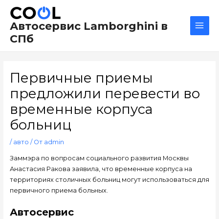
Перейти
Навигация
Main
к
по
Men
Автосервис Lamborghini в
содержимому
записям
СПб
Первичные приемы
предложили перевести во
временные корпуса
больниц
/
авто
/ От
admin
Заммэра по вопросам социального развития Москвы
Анастасия Ракова заявила, что временные корпуса на
территориях столичных больниц могут использоваться для
первичного приема больных.
Автосервис