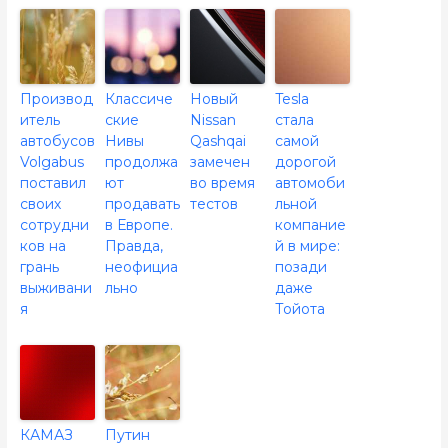
Производ
Классиче
Новый
Tesla
итель
ские
Nissan
стала
автобусов
Нивы
Qashqai
самой
Volgabus
продолжа
замечен
дорогой
поставил
ют
во время
автомоби
своих
продавать
тестов
льной
сотрудни
в Европе.
компание
ков на
Правда,
й в мире:
грань
неофициа
позади
выживани
льно
даже
я
Тойота
КАМАЗ
Путин