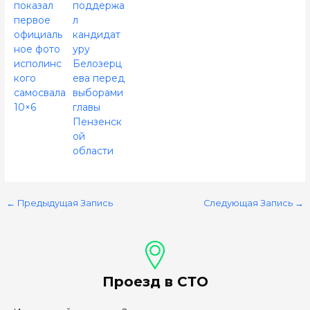
показал
поддержа
первое
л
официаль
кандидат
ное фото
уру
исполинс
Белозерц
кого
ева перед
самосвала
выборами
10×6
главы
Пензенск
ой
области
←
Предыдущая Запись
Следующая Запись
→
Проезд в СТО