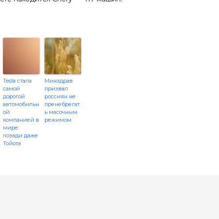
Tesla стала
Минздрав
самой
призвал
дорогой
россиян не
автомобильн
пренебрегат
ой
ь масочным
компанией в
режимом
мире:
позади даже
Тойота