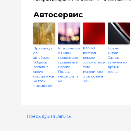
Автосервис
Производит
Классически
КАМАЗ
Новый
ель
е Нивы
показал
Nissan
автобусов
продолжают
первое
Qashqai
Volgabus
продавать в
официальное
замечен во
поставил
Европе.
фото
время
своих
Правда,
исполинског
тестов
сотрудников
неофициаль
о самосвала
на грань
но
10×6
выживания
←
Предыдущая Запись