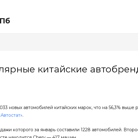
СПб
лярные китайские автобренд
033 новых автомобилей китайских марок, что на 56,3% выше р
«Автостат»
.
дажи которого за январь составили 1228 автомобилей. Второ
сте находится Chery — 417 машин.