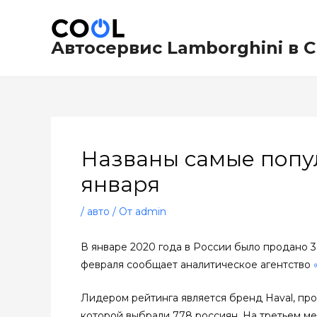
Перейти
Навигация
к
по
содержимому
записям
Автосервис Lamborghini в 
Названы самые попу
января
/
авто
/ От
admin
В январе 2020 года в России было продано 3
февраля сообщает аналитическое агентство
Лидером рейтинга является бренд Haval, про
которой выбрали 778 россиян. На третьем ме