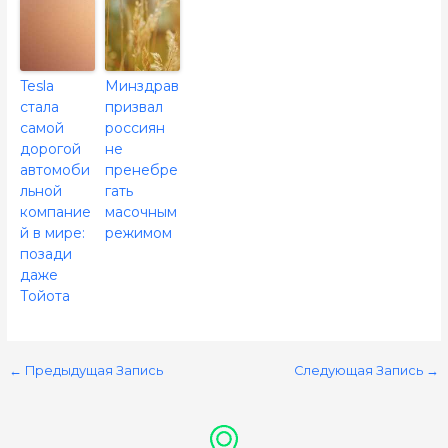
Tesla
Минздрав
стала
призвал
самой
россиян
дорогой
не
автомоби
пренебре
льной
гать
компание
масочным
й в мире:
режимом
позади
даже
Тойота
←
Предыдущая Запись
Следующая Запись
→