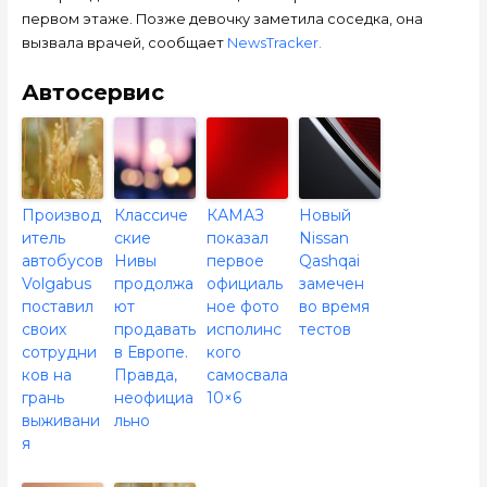
первом этаже. Позже девочку заметила соседка, она
вызвала врачей, сообщает
NewsTracker.
Автосервис
Производ
Классиче
КАМАЗ
Новый
итель
ские
показал
Nissan
автобусов
Нивы
первое
Qashqai
Volgabus
продолжа
официаль
замечен
поставил
ют
ное фото
во время
своих
продавать
исполинс
тестов
сотрудни
в Европе.
кого
ков на
Правда,
самосвала
грань
неофициа
10×6
выживани
льно
я