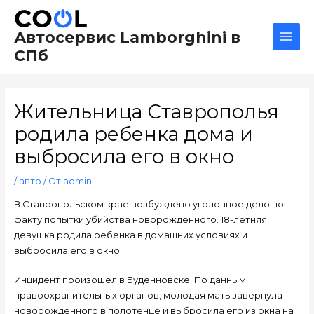
Перейти
Навигация
Main
к
по
Men
Автосервис Lamborghini в
содержимому
записям
СПб
Жительница Ставрополья
родила ребенка дома и
выбросила его в окно
/
авто
/ От
admin
В Ставропольском крае возбуждено уголовное дело по
факту попытки убийства новорожденного. 18-летняя
девушка родила ребенка в домашних условиях и
выбросила его в окно.
Инцидент произошел в Буденновске. По данным
правоохранительных органов, молодая мать завернула
новорожденного в полотенце и выбросила его из окна на