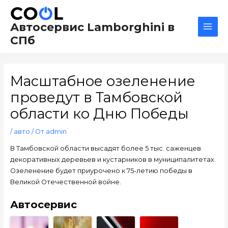
Перейти
Навигация
Main
к
по
Men
Автосервис Lamborghini в
содержимому
записям
СПб
Масштабное озеленение
проведут в Тамбовской
области ко Дню Победы
/
авто
/ От
admin
В Тамбовской области высадят более 5 тыс. саженцев
декоративных деревьев и кустарников в муниципалитетах.
Озеленение будет приурочено к 75-летию победы в
Великой Отечественной войне.
Автосервис