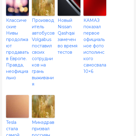
Классиче
Производ
Новый
КАМАЗ
ские
итель
Nissan
показал
Нивы
автобусов
Qashqai
первое
продолжа
Volgabus
замечен
официаль
ют
поставил
во время
ное фото
продавать
своих
тестов
исполинс
в Европе.
сотрудни
кого
Правда,
ков на
самосвала
неофициа
грань
10×6
льно
выживани
я
Tesla
Минздрав
стала
призвал
самой
россиян