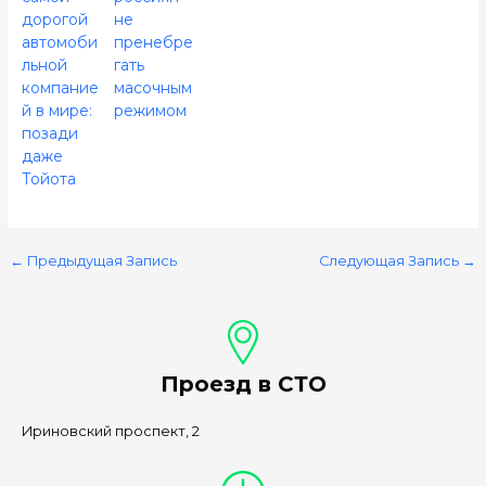
дорогой
не
автомоби
пренебре
льной
гать
компание
масочным
й в мире:
режимом
позади
даже
Тойота
←
Предыдущая Запись
Следующая Запись
→
Проезд в СТО
Ириновский проспект, 2