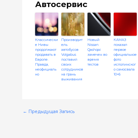
Автосервис
Классически
Производит
Новый
КАМАЗ
е Нивы
ель
Nissan
показал
продолжают
автобусов
Qashqai
первое
продавать в
Volgabus
замечен во
официальное
Европе.
поставил
время
фото
Правда,
своих
тестов
исполинског
неофициаль
сотрудников
о самосвала
но
на грань
10×6
выживания
←
Предыдущая Запись