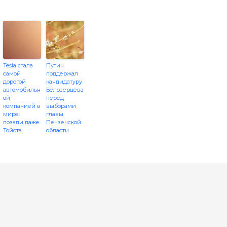
Tesla стала
Путин
самой
поддержал
дорогой
кандидатуру
автомобильн
Белозерцева
ой
перед
компанией в
выборами
мире:
главы
позади даже
Пензенской
Тойота
области