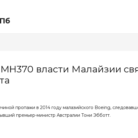
СПб
 MH370 власти Малайзии св
та
ичиной пропажи в 2014 году малазийского Boeing, следовав
л бывший премьер-министр Австралии Тони Эбботт.