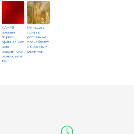
КАМАЗ
Минздрав
показал
призвал
первое
россиян не
официальное
пренебрегат
фото
ь масочным
исполинског
режимом
о самосвала
10×6