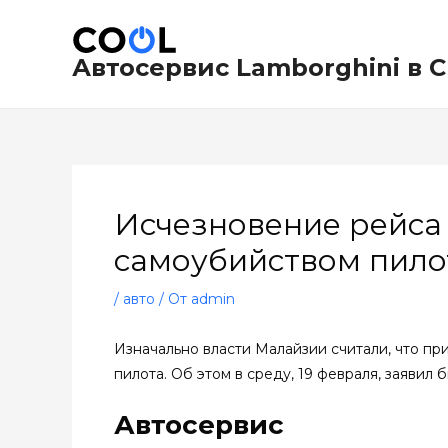
Перейти
Навигация
к
по
содержимому
записям
Автосервис Lamborghini в 
Исчезновение рейса
самоубийством пило
/
авто
/ От
admin
Изначально власти Малайзии считали, что пр
пилота. Об этом в среду, 19 февраля, заяви
Автосервис