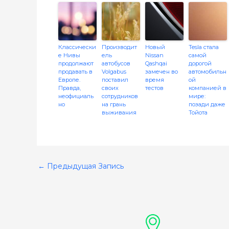
Классически
Производит
Новый
Tesla стала
е Нивы
ель
Nissan
самой
продолжают
автобусов
Qashqai
дорогой
продавать в
Volgabus
замечен во
автомобильн
Европе.
поставил
время
ой
Правда,
своих
тестов
компанией в
неофициаль
сотрудников
мире:
но
на грань
позади даже
выживания
Тойота
←
Предыдущая Запись