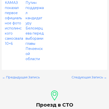
КАМАЗ
Путин
показал
поддержа
первое
л
официаль
кандидат
ное фото
уру
исполинс
Белозерц
кого
ева перед
самосвала
выборами
10×6
главы
Пензенск
ой
области
←
Предыдущая Запись
Следующая Запись
→
Проезд в СТО