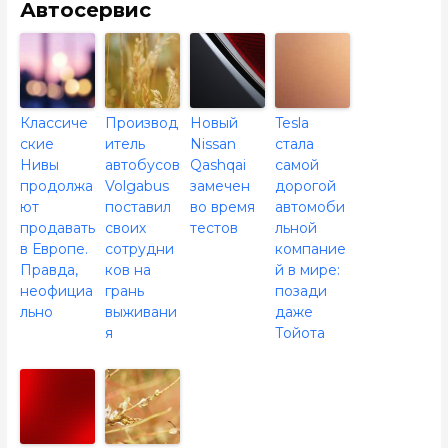
Автосервис
Классиче
Производ
Новый
Tesla
ские
итель
Nissan
стала
Нивы
автобусов
Qashqai
самой
продолжа
Volgabus
замечен
дорогой
ют
поставил
во время
автомоби
продавать
своих
тестов
льной
в Европе.
сотрудни
компание
Правда,
ков на
й в мире:
неофициа
грань
позади
льно
выживани
даже
я
Тойота