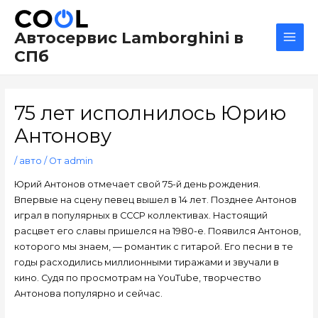
Перейти
Навигация
Main
к
по
Men
Автосервис Lamborghini в
содержимому
записям
СПб
75 лет исполнилось Юрию
Антонову
/
авто
/ От
admin
Юрий Антонов отмечает свой 75-й день рождения.
Впервые на сцену певец вышел в 14 лет. Позднее Антонов
играл в популярных в СССР коллективах. Настоящий
расцвет его славы пришелся на 1980-е. Появился Антонов,
которого мы знаем, — романтик с гитарой. Его песни в те
годы расходились миллионными тиражами и звучали в
кино. Судя по просмотрам на YouTube, творчество
Антонова популярно и сейчас.