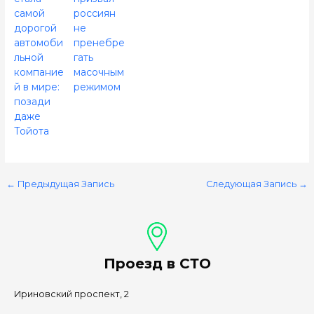
самой
россиян
дорогой
не
автомоби
пренебре
льной
гать
компание
масочным
й в мире:
режимом
позади
даже
Тойота
←
Предыдущая Запись
Следующая Запись
→
Проезд в СТО
Ириновский проспект, 2