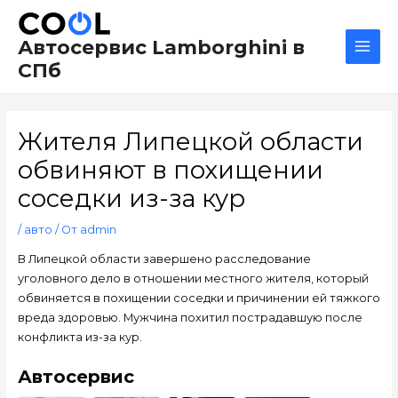
Перейти
Навигация
Main
к
по
Men
Автосервис Lamborghini в
содержимому
записям
СПб
Жителя Липецкой области
обвиняют в похищении
соседки из-за кур
/
авто
/ От
admin
В Липецкой области завершено расследование
уголовного дело в отношении местного жителя, который
обвиняется в похищении соседки и причинении ей тяжкого
вреда здоровью. Мужчина похитил пострадавшую после
конфликта из-за кур.
Автосервис