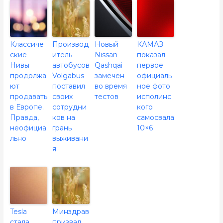
Классиче
Производ
Новый
КАМАЗ
ские
итель
Nissan
показал
Нивы
автобусов
Qashqai
первое
продолжа
Volgabus
замечен
официаль
ют
поставил
во время
ное фото
продавать
своих
тестов
исполинс
в Европе.
сотрудни
кого
Правда,
ков на
самосвала
неофициа
грань
10×6
льно
выживани
я
Tesla
Минздрав
стала
призвал