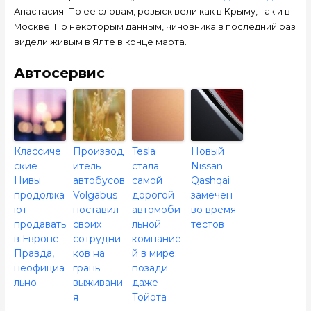
Анастасия. По ее словам, розыск вели как в Крыму, так и в
Москве. По некоторым данным, чиновника в последний раз
видели живым в Ялте в конце марта.
Автосервис
Классиче
Производ
Tesla
Новый
ские
итель
стала
Nissan
Нивы
автобусов
самой
Qashqai
продолжа
Volgabus
дорогой
замечен
ют
поставил
автомоби
во время
продавать
своих
льной
тестов
в Европе.
сотрудни
компание
Правда,
ков на
й в мире:
неофициа
грань
позади
льно
выживани
даже
я
Тойота