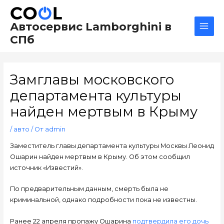
Перейти
Навигация
Main
к
по
Men
Автосервис Lamborghini в
содержимому
записям
СПб
Замглавы московского
департамента культуры
найден мертвым в Крыму
/
авто
/ От
admin
Заместитель главы департамента культуры Москвы Леонид
Ошарин найден мертвым в Крыму. Об этом сообщил
источник «Известий».
По предварительным данным, смерть была не
криминальной, однако подробности пока не известны.
Ранее 22 апреля пропажу Ошарина
подтвердила его дочь