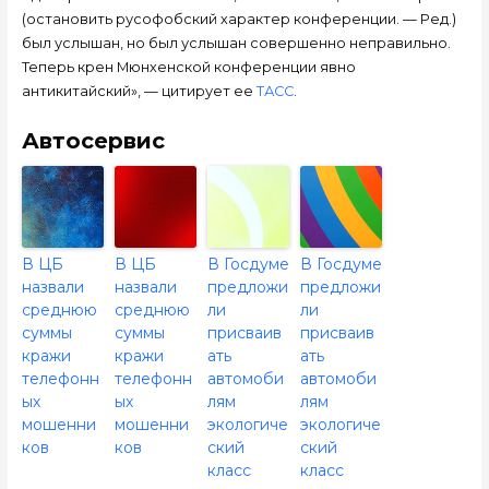
(остановить русофобский характер конференции. — Ред.)
был услышан, но был услышан совершенно неправильно.
Теперь крен Мюнхенской конференции явно
антикитайский», — цитирует ее
ТАСС
.
Автосервис
В ЦБ
В ЦБ
В Госдуме
В Госдуме
назвали
назвали
предложи
предложи
среднюю
среднюю
ли
ли
суммы
суммы
присваив
присваив
кражи
кражи
ать
ать
телефонн
телефонн
автомоби
автомоби
ых
ых
лям
лям
мошенни
мошенни
экологиче
экологиче
ков
ков
ский
ский
класс
класс