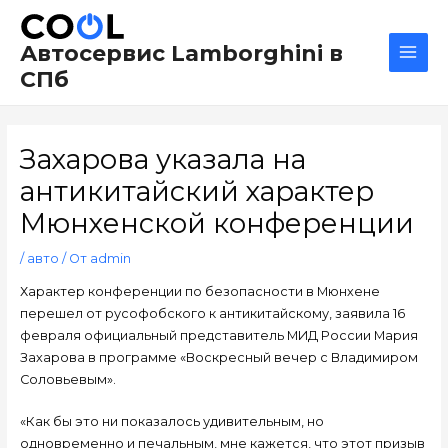
Перейти
Навигация
Main
к
по
Men
Автосервис Lamborghini в
содержимому
записям
СПб
Захарова указала на
антикитайский характер
Мюнхенской конференции
/
авто
/ От
admin
Характер конференции по безопасности в Мюнхене
перешел от русофобского к антикитайскому, заявила 16
февраля официальный представитель МИД России Мария
Захарова в программе «Воскресный вечер с Владимиром
Соловьевым».
«Как бы это ни показалось удивительным, но
одновременно и печальным, мне кажется, что этот призыв