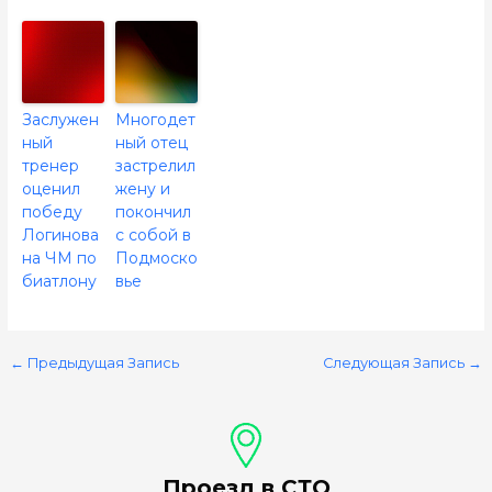
Заслужен
Многодет
ный
ный отец
тренер
застрелил
оценил
жену и
победу
покончил
Логинова
с собой в
на ЧМ по
Подмоско
биатлону
вье
←
Предыдущая Запись
Следующая Запись
→
Проезд в СТО