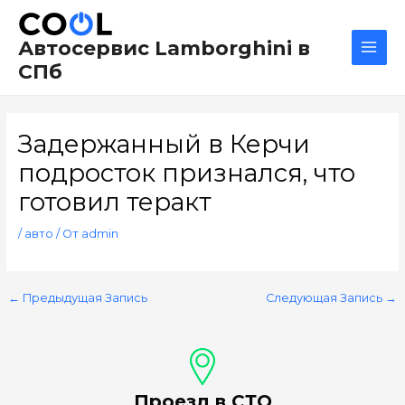
Перейти
Навигация
Main
к
по
Men
Автосервис Lamborghini в
содержимому
записям
СПб
Задержанный в Керчи
подросток признался, что
готовил теракт
/
авто
/ От
admin
←
Предыдущая Запись
Следующая Запись
→
Проезд в СТО