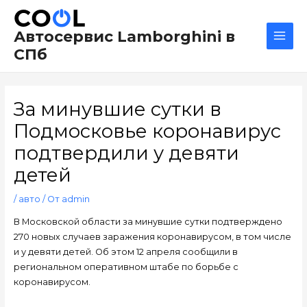
Перейти
Навигация
Main
к
по
Men
Автосервис Lamborghini в
содержимому
записям
СПб
За минувшие сутки в
Подмосковье коронавирус
подтвердили у девяти
детей
/
авто
/ От
admin
В Московской области за минувшие сутки подтверждено
270 новых случаев заражения коронавирусом, в том числе
и у девяти детей. Об этом 12 апреля сообщили в
региональном оперативном штабе по борьбе с
коронавирусом.