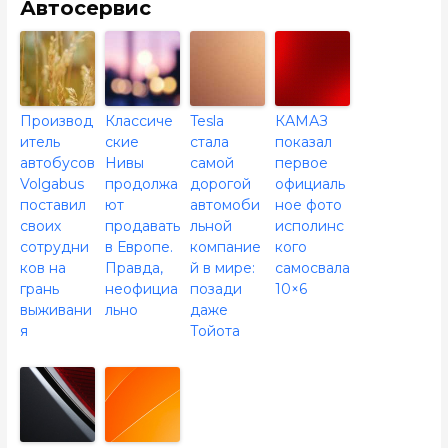
Автосервис
Производ
Классиче
Tesla
КАМАЗ
итель
ские
стала
показал
автобусов
Нивы
самой
первое
Volgabus
продолжа
дорогой
официаль
поставил
ют
автомоби
ное фото
своих
продавать
льной
исполинс
сотрудни
в Европе.
компание
кого
ков на
Правда,
й в мире:
самосвала
грань
неофициа
позади
10×6
выживани
льно
даже
я
Тойота