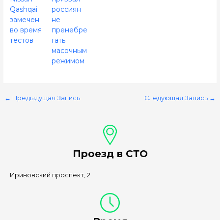
Qashqai
россиян
замечен
не
во время
пренебре
тестов
гать
масочным
режимом
←
Предыдущая Запись
Следующая Запись
→
Проезд в СТО
Ириновский проспект, 2