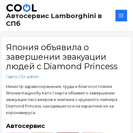
Перейти
Навигация
Main
к
по
Men
Автосервис Lamborghini в
содержимому
записям
СПб
Япония объявила о
завершении эвакуации
людей с Diamond Princess
/
авто
/ От
admin
Министр здравоохранения, труда и благосостояния
Японии Кацунобу Като 1 марта объявил о завершении
эвакуации пассажиров и экипажа с круизного лайнера
Diamond Princess, находившегося на карантине из-за
коронавируса.
Автосервис