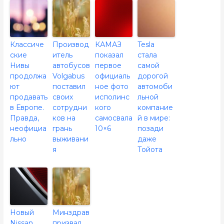
Классиче
Производ
КАМАЗ
Tesla
ские
итель
показал
стала
Нивы
автобусов
первое
самой
продолжа
Volgabus
официаль
дорогой
ют
поставил
ное фото
автомоби
продавать
своих
исполинс
льной
в Европе.
сотрудни
кого
компание
Правда,
ков на
самосвала
й в мире:
неофициа
грань
10×6
позади
льно
выживани
даже
я
Тойота
Новый
Минздрав
Nissan
призвал