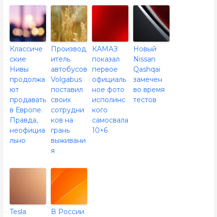
Классиче
Производ
КАМАЗ
Новый
ские
итель
показал
Nissan
Нивы
автобусов
первое
Qashqai
продолжа
Volgabus
официаль
замечен
ют
поставил
ное фото
во время
продавать
своих
исполинс
тестов
в Европе.
сотрудни
кого
Правда,
ков на
самосвала
неофициа
грань
10×6
льно
выживани
я
Tesla
В России