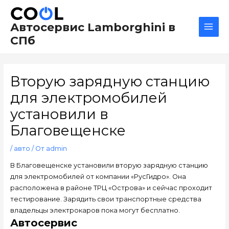
Перейти
Навигация
Main
к
по
Men
Автосервис Lamborghini в
содержимому
записям
СПб
Вторую зарядную станцию
для электромобилей
установили в
Благовещенске
/
авто
/ От
admin
В Благовещенске установили вторую зарядную станцию
для электромобилей от компании «РусГидро». Она
расположена в районе ТРЦ «Острова» и сейчас проходит
тестирование. Зарядить свои транспортные средства
владельцы электрокаров пока могут бесплатно.
Автосервис