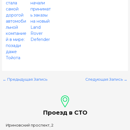
стала
начали
самой
принимат
дорогой
ь заказы
автомоби
на новый
льной
Land
компание
Rover
й в мире:
Defender
позади
даже
Тойота
←
Предыдущая Запись
Следующая Запись
→
Проезд в СТО
Ириновский проспект, 2