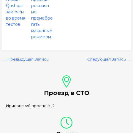
Qashqai
россиян
замечен
не
во время
пренебре
тестов
гать
масочным
режимом
←
Предыдущая Запись
Следующая Запись
→
Проезд в СТО
Ириновский проспект, 2