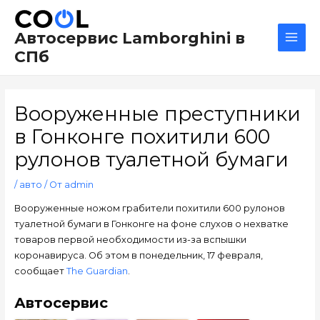
Перейти
Навигация
Main
к
по
Men
Автосервис Lamborghini в
содержимому
записям
СПб
Вооруженные преступники
в Гонконге похитили 600
рулонов туалетной бумаги
/
авто
/ От
admin
Вооруженные ножом грабители похитили 600 рулонов
туалетной бумаги в Гонконге на фоне слухов о нехватке
товаров первой необходимости из-за вспышки
коронавируса. Об этом в понедельник, 17 февраля,
сообщает
The Guardian
.
Автосервис