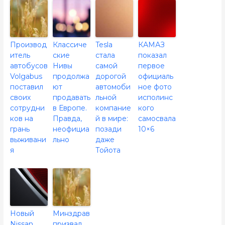
Производ
Классиче
Tesla
КАМАЗ
итель
ские
стала
показал
автобусов
Нивы
самой
первое
Volgabus
продолжа
дорогой
официаль
поставил
ют
автомоби
ное фото
своих
продавать
льной
исполинс
сотрудни
в Европе.
компание
кого
ков на
Правда,
й в мире:
самосвала
грань
неофициа
позади
10×6
выживани
льно
даже
я
Тойота
Новый
Минздрав
Nissan
призвал