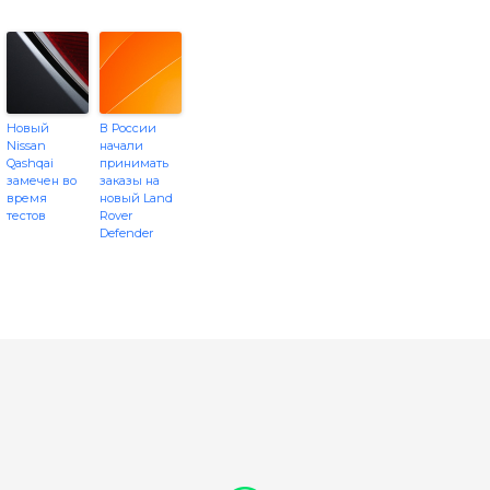
Новый
В России
Nissan
начали
Qashqai
принимать
замечен во
заказы на
время
новый Land
тестов
Rover
Defender