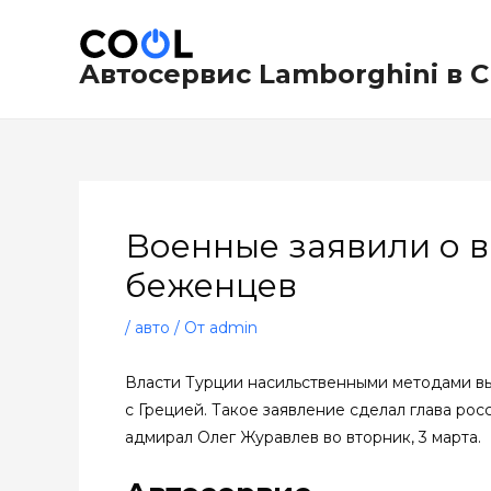
Перейти
Навигация
к
по
содержимому
записям
Автосервис Lamborghini в 
Военные заявили о в
беженцев
/
авто
/ От
admin
Власти Турции насильственными методами вы
с Грецией. Такое заявление сделал глава р
адмирал Олег Журавлев во вторник, 3 марта.