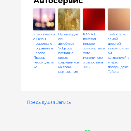
Автосервис
Классически
Производит
КАМАЗ
Tesla стала
е Нивы
ель
показал
самой
продолжают
автобусов
первое
дорогой
продавать в
Volgabus
официальное
автомобильн
Европе.
поставил
фото
ой
Правда,
своих
исполинског
компанией в
неофициаль
сотрудников
о самосвала
мире:
но
на грань
10×6
позади даже
выживания
Тойота
←
Предыдущая Запись