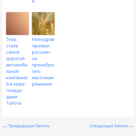
я
Tesla
Минздрав
стала
призвал
самой
россиян
дорогой
не
автомоби
пренебре
льной
гать
компание
масочным
й в мире:
режимом
позади
даже
Тойота
←
Предыдущая Запись
Следующая Запись
→