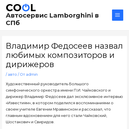
Перейти
Навигация
Main
к
по
Men
Автосервис Lamborghini в
содержимому
записям
СПб
Владимир Федосеев назвал
любимых композиторов и
дирижеров
/
авто
/ От
admin
Художественный руководитель Большого
симфонического оркестра имени П.И. Чайковского и
дирижер Владимир Федосеев дал эксклюзивное интервью
«Известиям», в котором поделился воспоминаниями о
своем учителе Евгении Мравинском и рассказал, что
главным вдохновением для него стали Чайковский,
Шостакович и Свиридов.