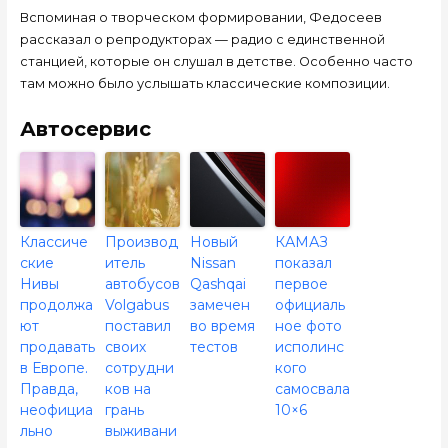
Вспоминая о творческом формировании, Федосеев
рассказал о репродукторах — радио с единственной
станцией, которые он слушал в детстве. Особенно часто
там можно было услышать классические композиции.
Автосервис
Классиче
Производ
Новый
КАМАЗ
ские
итель
Nissan
показал
Нивы
автобусов
Qashqai
первое
продолжа
Volgabus
замечен
официаль
ют
поставил
во время
ное фото
продавать
своих
тестов
исполинс
в Европе.
сотрудни
кого
Правда,
ков на
самосвала
неофициа
грань
10×6
льно
выживани