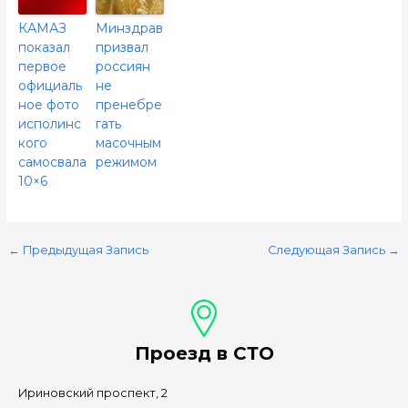
КАМАЗ
Минздрав
показал
призвал
первое
россиян
официаль
не
ное фото
пренебре
исполинс
гать
кого
масочным
самосвала
режимом
10×6
←
Предыдущая Запись
Следующая Запись
→
Проезд в СТО
Ириновский проспект, 2