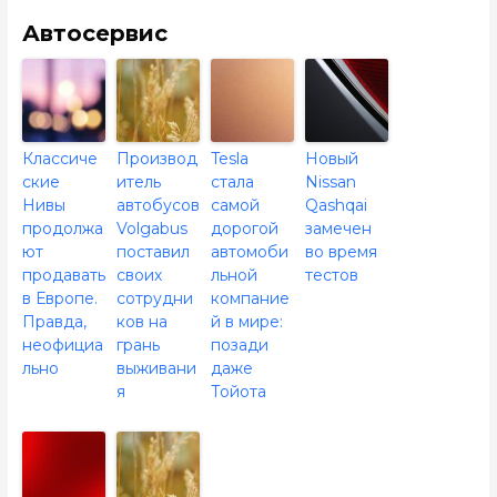
Автосервис
Классиче
Производ
Tesla
Новый
ские
итель
стала
Nissan
Нивы
автобусов
самой
Qashqai
продолжа
Volgabus
дорогой
замечен
ют
поставил
автомоби
во время
продавать
своих
льной
тестов
в Европе.
сотрудни
компание
Правда,
ков на
й в мире:
неофициа
грань
позади
льно
выживани
даже
я
Тойота