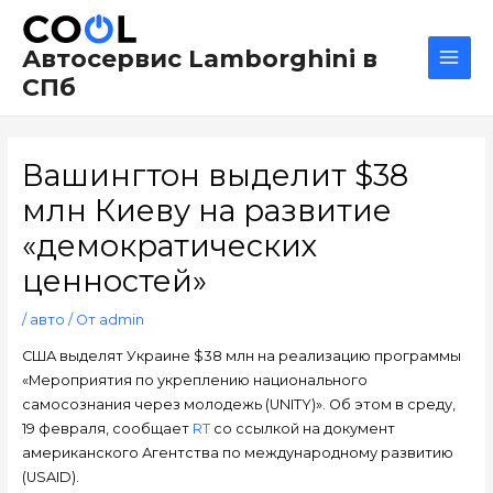
Перейти
Навигация
Main
к
по
Men
Автосервис Lamborghini в
содержимому
записям
СПб
Вашингтон выделит $38
млн Киеву на развитие
«демократических
ценностей»
/
авто
/ От
admin
США выделят Украине $38 млн на реализацию программы
«Мероприятия по укреплению национального
самосознания через молодежь (UNITY)». Об этом в среду,
19 февраля, сообщает
RT
со ссылкой на документ
американского Агентства по международному развитию
(USAID).