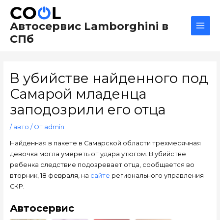
Перейти
Навигация
Main
к
по
Men
Автосервис Lamborghini в
содержимому
записям
СПб
В убийстве найденного под
Самарой младенца
заподозрили его отца
/
авто
/ От
admin
Найденная в пакете в Самарской области трехмесячная
девочка могла умереть от удара утюгом. В убийстве
ребенка следствие подозревает отца, сообщается во
вторник, 18 февраля, на
сайте
регионального управления
СКР.
Автосервис