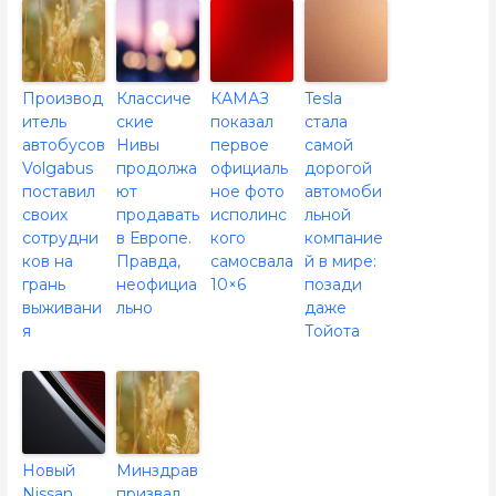
Производ
Классиче
КАМАЗ
Tesla
итель
ские
показал
стала
автобусов
Нивы
первое
самой
Volgabus
продолжа
официаль
дорогой
поставил
ют
ное фото
автомоби
своих
продавать
исполинс
льной
сотрудни
в Европе.
кого
компание
ков на
Правда,
самосвала
й в мире:
грань
неофициа
10×6
позади
выживани
льно
даже
я
Тойота
Новый
Минздрав
Nissan
призвал