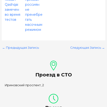
Qashqai
россиян
замечен
не
во время
пренебре
тестов
гать
масочным
режимом
←
Предыдущая Запись
Следующая Запись
→
Проезд в СТО
Ириновский проспект, 2