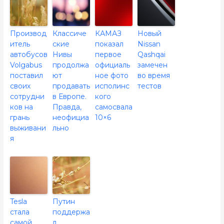
Производ
Классиче
КАМАЗ
Новый
итель
ские
показал
Nissan
автобусов
Нивы
первое
Qashqai
Volgabus
продолжа
официаль
замечен
поставил
ют
ное фото
во время
своих
продавать
исполинс
тестов
сотрудни
в Европе.
кого
ков на
Правда,
самосвала
грань
неофициа
10×6
выживани
льно
я
Tesla
Путин
стала
поддержа
самой
л