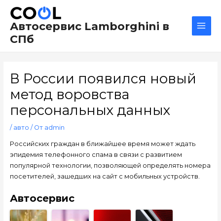
Перейти
Навигация
Main
к
по
Men
Автосервис Lamborghini в
содержимому
записям
СПб
В России появился новый
метод воровства
персональных данных
/
авто
/ От
admin
Российских граждан в ближайшее время может ждать
эпидемия телефонного спама в связи с развитием
популярной технологии, позволяющей определять номера
посетителей, зашедших на сайт с мобильных устройств.
Автосервис