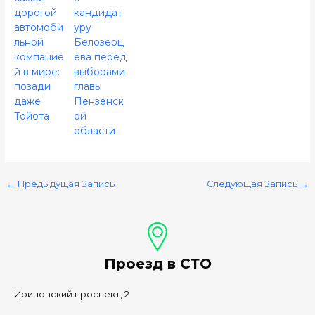
дорогой
кандидат
автомоби
уру
льной
Белозерц
компание
ева перед
й в мире:
выборами
позади
главы
даже
Пензенск
Тойота
ой
области
←
Предыдущая Запись
Следующая Запись
→
Проезд в СТО
Ириновский проспект, 2