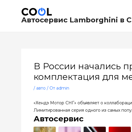
Перейти
Навигация
к
по
содержимому
записям
Автосервис Lamborghini в 
В России начались 
комплектация для м
/
авто
/ От
admin
«Хендэ Мотор СНГ» объявляет о коллаборации
Лимитированная серия одного из самых попул
Автосервис