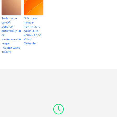
Tesla стала
В России
самой
начали
дорогой
принимать
автомобильн
заказы на
ой
новый Land
компанией в
Rover
мире:
Defender
позади даже
Тойота