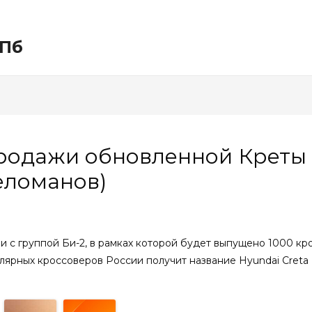
СПб
продажи обновленной Креты 
еломанов)
 с группой Би-2, в рамках которой будет выпущено 1000 кр
ярных кроссоверов России получит название Hyundai Creta 