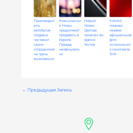
Производит
Классически
Новый
КАМАЗ
ель
е Нивы
Nissan
показал
автобусов
продолжают
Qashqai
первое
Volgabus
продавать в
замечен во
официальное
поставил
Европе.
время
фото
своих
Правда,
тестов
исполинског
сотрудников
неофициаль
о самосвала
на грань
но
10×6
выживания
←
Предыдущая Запись