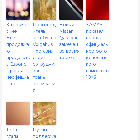
Классиче
Производ
Новый
КАМАЗ
ские
итель
Nissan
показал
Нивы
автобусов
Qashqai
первое
продолжа
Volgabus
замечен
официаль
ют
поставил
во время
ное фото
продавать
своих
тестов
исполинс
в Европе.
сотрудни
кого
Правда,
ков на
самосвала
неофициа
грань
10×6
льно
выживани
я
Tesla
Путин
стала
поддержа