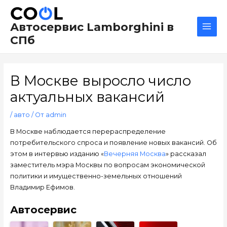
Перейти
Навигация
Main
к
по
Men
Автосервис Lamborghini в
содержимому
записям
СПб
В Москве выросло число
актуальных вакансий
/
авто
/ От
admin
В Москве наблюдается перераспределение
потребительского спроса и появление новых вакансий. Об
этом в интервью изданию «
Вечерняя Москва
» рассказал
заместитель мэра Москвы по вопросам экономической
политики и имущественно-земельных отношений
Владимир Ефимов.
Автосервис