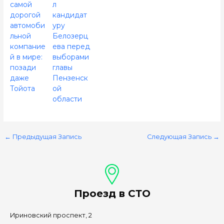
самой
л
дорогой
кандидат
автомоби
уру
льной
Белозерц
компание
ева перед
й в мире:
выборами
позади
главы
даже
Пензенск
Тойота
ой
области
←
Предыдущая Запись
Следующая Запись
→
Проезд в СТО
Ириновский проспект, 2