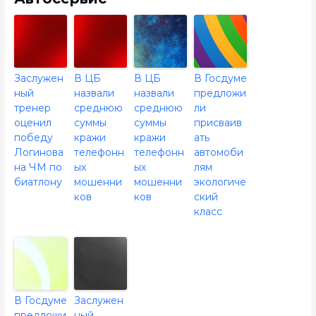
Заслужен
В ЦБ
В ЦБ
В Госдуме
ный
назвали
назвали
предложи
тренер
среднюю
среднюю
ли
оценил
суммы
суммы
присваив
победу
кражи
кражи
ать
Логинова
телефонн
телефонн
автомоби
на ЧМ по
ых
ых
лям
биатлону
мошенни
мошенни
экологиче
ков
ков
ский
класс
В Госдуме
Заслужен
предложи
ный