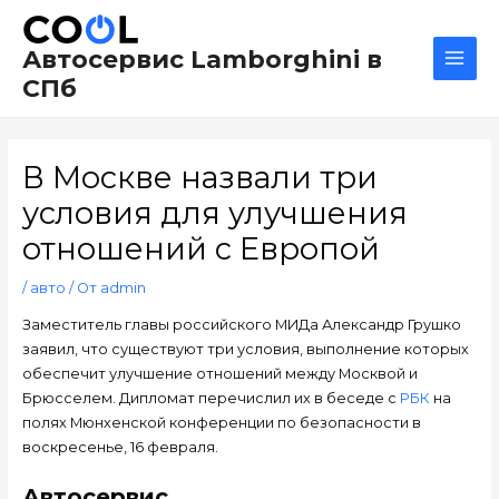
Перейти
Навигация
Main
к
по
Men
Автосервис Lamborghini в
содержимому
записям
СПб
В Москве назвали три
условия для улучшения
отношений с Европой
/
авто
/ От
admin
Заместитель главы российского МИДа Александр Грушко
заявил, что существуют три условия, выполнение которых
обеспечит улучшение отношений между Москвой и
Брюсселем. Дипломат перечислил их в беседе с
РБК
на
полях Мюнхенской конференции по безопасности в
воскресенье, 16 февраля.
Автосервис