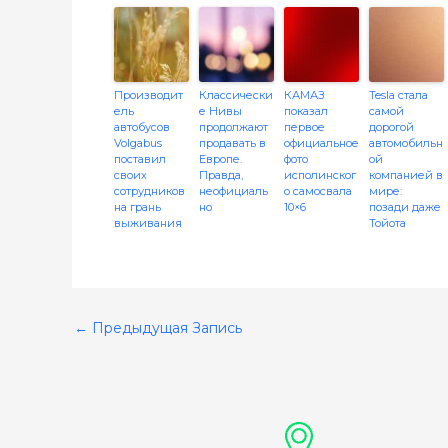
Производит
Классически
КАМАЗ
Tesla стала
ель
е Нивы
показал
самой
автобусов
продолжают
первое
дорогой
Volgabus
продавать в
официальное
автомобильн
поставил
Европе.
фото
ой
своих
Правда,
исполинског
компанией в
сотрудников
неофициаль
о самосвала
мире:
на грань
но
10×6
позади даже
выживания
Тойота
←
Предыдущая Запись