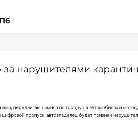
СПб
ю за нарушителями каранти
анами, передвигающимися по городу на автомобилях и мотоц
в цифровой пропуск, автовладелец будет признан нарушите