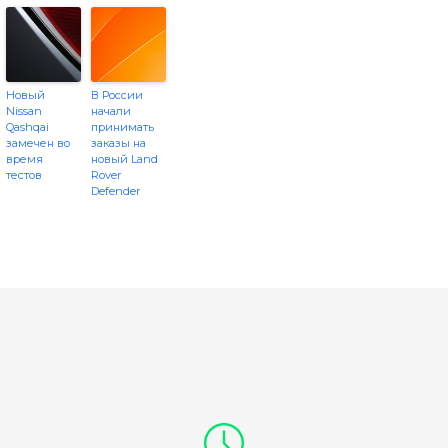
Новый
В России
Nissan
начали
Qashqai
принимать
замечен во
заказы на
время
новый Land
тестов
Rover
Defender