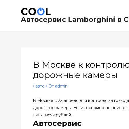
Перейти
Навигация
к
по
содержимому
записям
Автосервис Lamborghini в 
В Москве к контрол
дорожные камеры
/
авто
/ От
admin
В Москве с 22 апреля для контроля за гражд
дорожные камеры. Если госномер не вписан 
пять тысяч рублей.
Автосервис