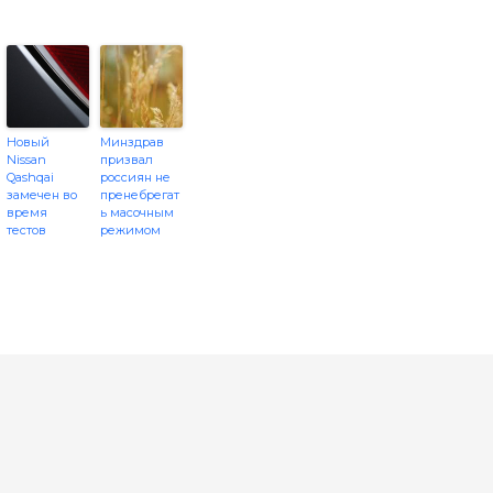
Новый
Минздрав
Nissan
призвал
Qashqai
россиян не
замечен во
пренебрегат
время
ь масочным
тестов
режимом