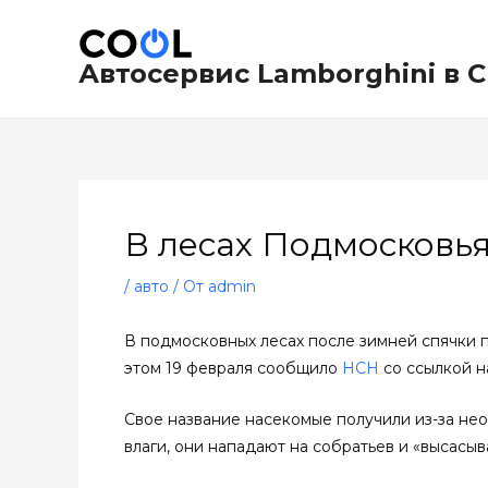
Перейти
Навигация
к
по
содержимому
записям
Автосервис Lamborghini в 
В лесах Подмосковь
/
авто
/ От
admin
В подмосковных лесах после зимней спячки 
этом 19 февраля сообщило
НСН
со ссылкой н
Свое название насекомые получили из-за не
влаги, они нападают на собратьев и «высасыв