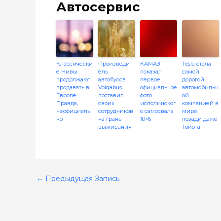
Автосервис
Классически
Производит
КАМАЗ
Tesla стала
е Нивы
ель
показал
самой
продолжают
автобусов
первое
дорогой
продавать в
Volgabus
официальное
автомобильн
Европе.
поставил
фото
ой
Правда,
своих
исполинског
компанией в
неофициаль
сотрудников
о самосвала
мире:
но
на грань
10×6
позади даже
выживания
Тойота
←
Предыдущая Запись