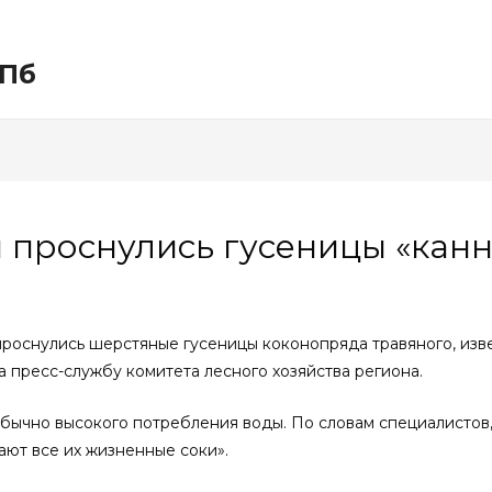
СПб
я проснулись гусеницы «кан
проснулись шерстяные гусеницы коконопряда травяного, изв
а пресс-службу комитета лесного хозяйства региона.
обычно высокого потребления воды. По словам специалистов
ают все их жизненные соки».