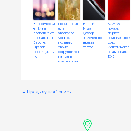
Классически
Производит
Новый
КАМАЗ
е Нивы
ель
Nissan
показал
продолжают
автобусов
Qashqai
первое
продавать в
Volgabus
замечен во
официальное
Европе.
поставил
время
фото
Правда,
своих
тестов
исполинског
неофициаль
сотрудников
о самосвала
но
на грань
10×6
выживания
←
Предыдущая Запись