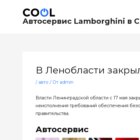
Перейти
Навигация
к
по
содержимому
записям
Автосервис Lamborghini в 
В Ленобласти закры
/
авто
/ От
admin
Власти Ленинградской области с 17 мая закры
неисполнения требований обеспечения безо
правительства.
Автосервис