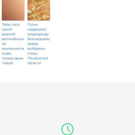
Tesla стала
Путин
самой
поддержал
дорогой
кандидатуру
автомобильн
Белозерцева
ой
перед
компанией в
выборами
мире:
главы
позади даже
Пензенской
Тойота
области