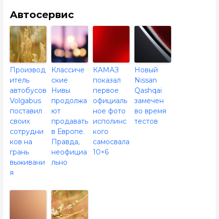
Автосервис
Производ
Классиче
КАМАЗ
Новый
итель
ские
показал
Nissan
автобусов
Нивы
первое
Qashqai
Volgabus
продолжа
официаль
замечен
поставил
ют
ное фото
во время
своих
продавать
исполинс
тестов
сотрудни
в Европе.
кого
ков на
Правда,
самосвала
грань
неофициа
10×6
выживани
льно
я