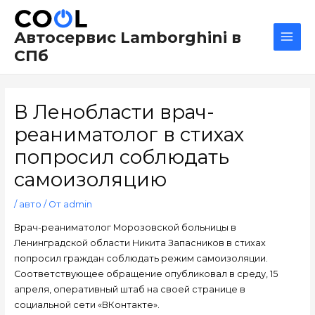
Перейти
Навигация
Main
к
по
Men
Автосервис Lamborghini в
содержимому
записям
СПб
В Ленобласти врач-
реаниматолог в стихах
попросил соблюдать
самоизоляцию
/
авто
/ От
admin
Врач-реаниматолог Морозовской больницы в
Ленинградской области Никита Запасников в стихах
попросил граждан соблюдать режим самоизоляции.
Соответствующее обращение опубликовал в среду, 15
апреля, оперативный штаб на своей странице в
социальной сети «ВКонтакте».