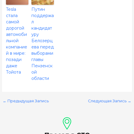
Tesla
Путин
стала
поддержа
самой
л
дорогой
кандидат
автомоби
уру
льной
Белозерц
компание
ева перед
й в мире:
выборами
позади
главы
даже
Пензенск
Тойота
ой
области
←
Предыдущая Запись
Следующая Запись
→