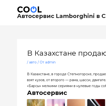
Перейти
Навигация
к
по
содержимому
записям
Автосервис Lamborghini в 
В Казахстане прода
/
авто
/ От
admin
В Казахстане, в городе Степногорске, прода
взят кузов, от второго — рама, шасси, двига
«Барсы» мелкими сериями в нулевые годы соб
Автосервис