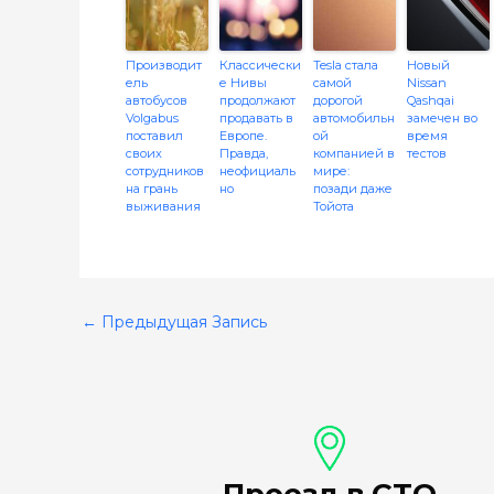
Производит
Классически
Tesla стала
Новый
ель
е Нивы
самой
Nissan
автобусов
продолжают
дорогой
Qashqai
Volgabus
продавать в
автомобильн
замечен во
поставил
Европе.
ой
время
своих
Правда,
компанией в
тестов
сотрудников
неофициаль
мире:
на грань
но
позади даже
выживания
Тойота
←
Предыдущая Запись
Проезд в СТО