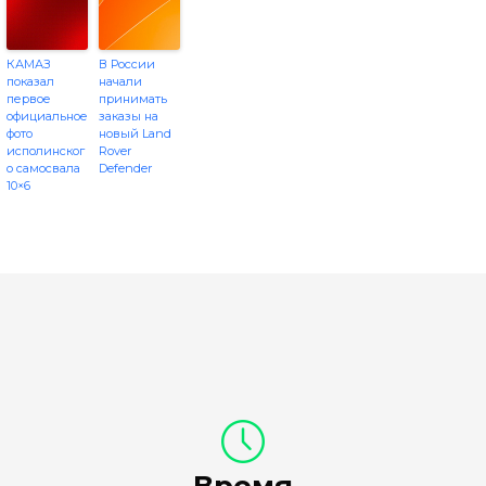
КАМАЗ
В России
показал
начали
первое
принимать
официальное
заказы на
фото
новый Land
исполинског
Rover
о самосвала
Defender
10×6
Время