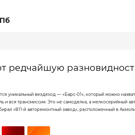
СПб
ют редчайшую разновидност
ется уникальный вездеход — «Барс-01», который можно назват
тель и вся трансмиссия. Это не самоделка, а мелкосерийный 
ирал «811-й авторемонтный завод», расположенный в Акмоли