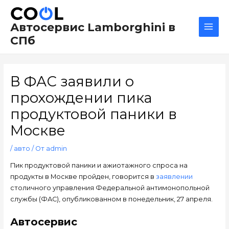
Перейти
Навигация
Main
к
по
Men
Автосервис Lamborghini в
содержимому
записям
СПб
В ФАС заявили о
прохождении пика
продуктовой паники в
Москве
/
авто
/ От
admin
Пик продуктовой паники и ажиотажного спроса на
продукты в Москве пройден, говорится в
заявлении
столичного управления Федеральной антимонопольной
службы (ФАС), опубликованном в понедельник, 27 апреля.
Автосервис