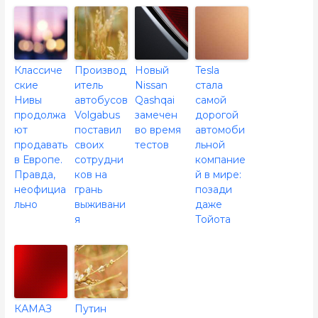
Классиче
Производ
Новый
Tesla
ские
итель
Nissan
стала
Нивы
автобусов
Qashqai
самой
продолжа
Volgabus
замечен
дорогой
ют
поставил
во время
автомоби
продавать
своих
тестов
льной
в Европе.
сотрудни
компание
Правда,
ков на
й в мире:
неофициа
грань
позади
льно
выживани
даже
я
Тойота
КАМАЗ
Путин