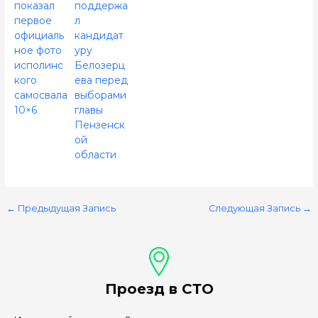
показал
поддержа
первое
л
официаль
кандидат
ное фото
уру
исполинс
Белозерц
кого
ева перед
самосвала
выборами
10×6
главы
Пензенск
ой
области
←
Предыдущая Запись
Следующая Запись
→
Проезд в СТО