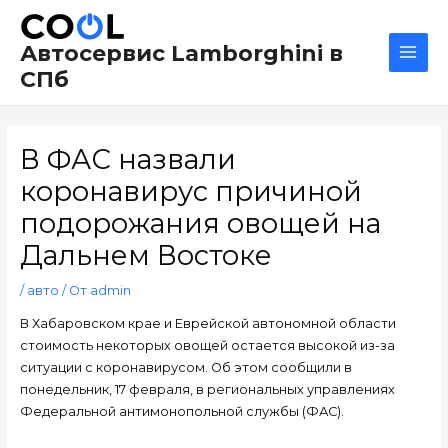
Перейти
Навигация
Main
к
по
Men
Автосервис Lamborghini в
содержимому
записям
СПб
В ФАС назвали
коронавирус причиной
подорожания овощей на
Дальнем Востоке
/
авто
/ От
admin
В Хабаровском крае и Еврейской автономной области
стоимость некоторых овощей остается высокой из-за
ситуации с коронавирусом. Об этом сообщили в
понедельник, 17 февраля, в региональных управлениях
Федеральной антимонопольной службы (ФАС).