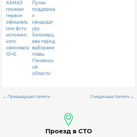
КАМАЗ
Путин
показал
поддержа
первое
л
официаль
кандидат
ное фото
уру
исполинс
Белозерц
кого
ева перед
самосвала
выборами
10×6
главы
Пензенск
ой
области
←
Предыдущая Запись
Следующая Запись
→
Проезд в СТО