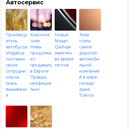
Автосервис
Производ
Классиче
Новый
Tesla
итель
ские
Nissan
стала
автобусов
Нивы
Qashqai
самой
Volgabus
продолжа
замечен
дорогой
поставил
ют
во время
автомоби
своих
продавать
тестов
льной
сотрудни
в Европе.
компание
ков на
Правда,
й в мире:
грань
неофициа
позади
выживани
льно
даже
я
Тойота