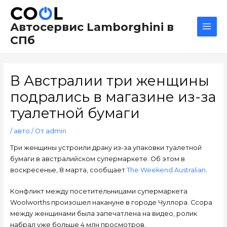
Перейти
Навигация
Main
к
по
Men
Автосервис Lamborghini в
содержимому
записям
СПб
В Австралии три женщины
подрались в магазине из-за
туалетной бумаги
/
авто
/ От
admin
Три женщины устроили драку из-за упаковки туалетной
бумаги в австралийском супермаркете. Об этом в
воскресенье, 8 марта, сообщает
The Weekend Australian
.
Конфликт между посетительницами супермаркета
Woolworths произошел накануне в городе Чуллора. Ссора
между женщинами была запечатлена на видео, ролик
набрал уже больше 4 млн просмотров.