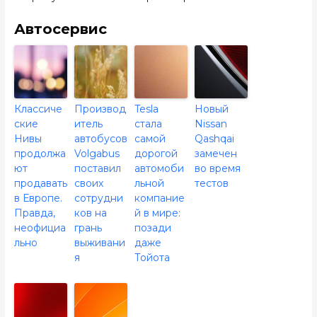
Автосервис
Классиче
Производ
Tesla
Новый
ские
итель
стала
Nissan
Нивы
автобусов
самой
Qashqai
продолжа
Volgabus
дорогой
замечен
ют
поставил
автомоби
во время
продавать
своих
льной
тестов
в Европе.
сотрудни
компание
Правда,
ков на
й в мире:
неофициа
грань
позади
льно
выживани
даже
я
Тойота