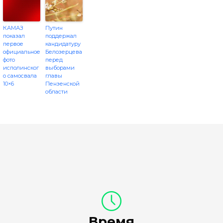
КАМАЗ
Путин
показал
поддержал
первое
кандидатуру
официальное
Белозерцева
фото
перед
исполинског
выборами
о самосвала
главы
10×6
Пензенской
области
Время