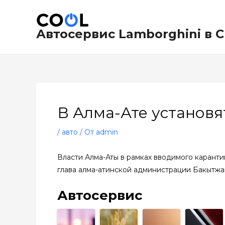
Перейти
Навигация
к
по
содержимому
записям
Автосервис Lamborghini в 
В Алма-Ате установя
/
авто
/ От
admin
Власти Алма-Аты в рамках вводимого карантин
глава алма-атинской администрации Бакытжа
Автосервис