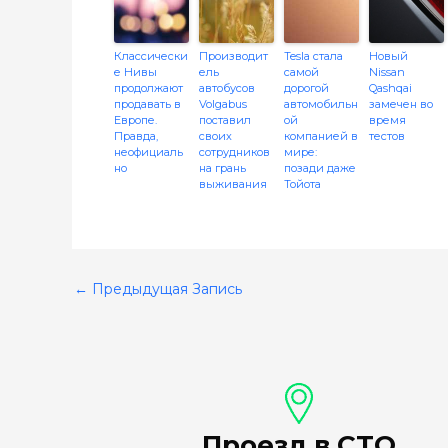
Классически
Производит
Tesla стала
Новый
е Нивы
ель
самой
Nissan
продолжают
автобусов
дорогой
Qashqai
продавать в
Volgabus
автомобильн
замечен во
Европе.
поставил
ой
время
Правда,
своих
компанией в
тестов
неофициаль
сотрудников
мире:
но
на грань
позади даже
выживания
Тойота
←
Предыдущая Запись
Проезд в СТО