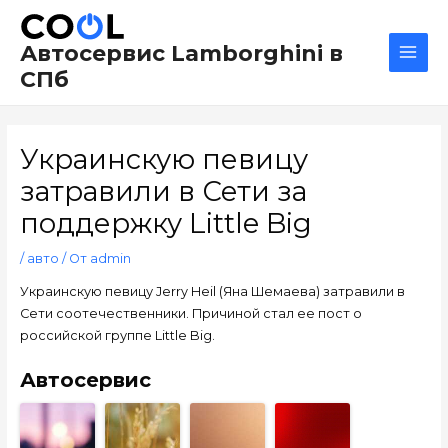
Перейти
Навигация
Main
к
по
Men
Автосервис Lamborghini в
содержимому
записям
СПб
Украинскую певицу
затравили в Сети за
поддержку Little Big
/
авто
/ От
admin
Украинскую певицу Jerry Heil (Яна Шемаева) затравили в
Сети соотечественники. Причиной стал ее пост о
российской группе Little Big.
Автосервис