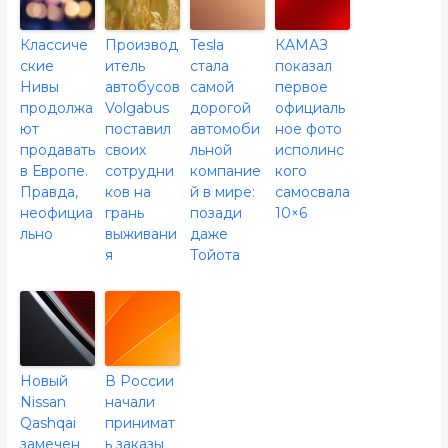
Классиче
Производ
Tesla
КАМАЗ
ские
итель
стала
показал
Нивы
автобусов
самой
первое
продолжа
Volgabus
дорогой
официаль
ют
поставил
автомоби
ное фото
продавать
своих
льной
исполинс
в Европе.
сотрудни
компание
кого
Правда,
ков на
й в мире:
самосвала
неофициа
грань
позади
10×6
льно
выживани
даже
я
Тойота
Новый
В России
Nissan
начали
Qashqai
принимат
замечен
ь заказы