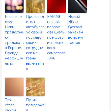
Классиче
Производ
КАМАЗ
Новый
ские
итель
показал
Nissan
Нивы
автобусов
первое
Qashqai
продолжа
Volgabus
официаль
замечен
ют
поставил
ное фото
во время
продавать
своих
исполинс
тестов
в Европе.
сотрудни
кого
Правда,
ков на
самосвала
неофициа
грань
10×6
льно
выживани
я
Tesla
Путин
стала
поддержа
самой
л