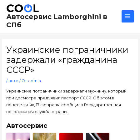
Перейти
Навигация
Main
к
по
Men
Автосервис Lamborghini в
содержимому
записям
СПб
Украинские пограничники
задержали «гражданина
СССР»
/
авто
/ От
admin
Украинские пограничники задержали мужчину, который
при досмотре предъявил паспорт СССР. Об этом в
понедельник, 17 февраля, сообщила Государственная
пограничная служба страны.
Автосервис