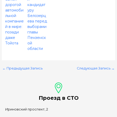
дорогой
кандидат
автомоби
уру
льной
Белозерц
компание
ева перед
й в мире:
выборами
позади
главы
даже
Пензенск
Тойота
ой
области
←
Предыдущая Запись
Следующая Запись
→
Проезд в СТО
Ириновский проспект, 2