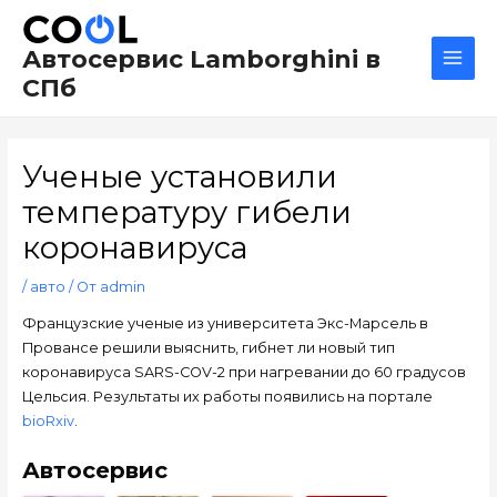
Перейти
Навигация
Main
к
по
Men
Автосервис Lamborghini в
содержимому
записям
СПб
Ученые установили
температуру гибели
коронавируса
/
авто
/ От
admin
Французские ученые из университета Экс-Марсель в
Провансе решили выяснить, гибнет ли новый тип
коронавируса SARS-COV-2 при нагревании до 60 градусов
Цельсия. Результаты их работы появились на портале
bioRxiv
.
Автосервис