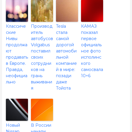
Классиче
Производ
Tesla
КАМАЗ
ские
итель
стала
показал
Нивы
автобусов
самой
первое
продолжа
Volgabus
дорогой
официаль
ют
поставил
автомоби
ное фото
продавать
своих
льной
исполинс
в Европе.
сотрудни
компание
кого
Правда,
ков на
й в мире:
самосвала
неофициа
грань
позади
10×6
льно
выживани
даже
я
Тойота
Новый
В России
Nissan
начали