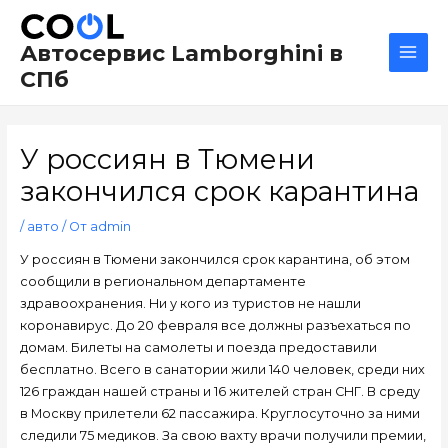
Перейти
Навигация
Main
к
по
Men
Автосервис Lamborghini в
содержимому
записям
СПб
У россиян в Тюмени
закончился срок карантина
/
авто
/ От
admin
У россиян в Тюмени закончился срок карантина, об этом
сообщили в региональном департаменте
здравоохранения. Ни у кого из туристов не нашли
коронавирус. До 20 февраля все должны разъехаться по
домам. Билеты на самолеты и поезда предоставили
бесплатно. Всего в санатории жили 140 человек, среди них
126 граждан нашей страны и 16 жителей стран СНГ. В среду
в Москву прилетели 62 пассажира. Круглосуточно за ними
следили 75 медиков. За свою вахту врачи получили премии,