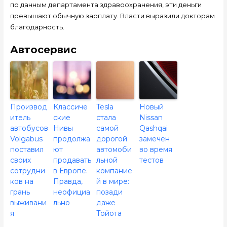
по данным департамента здравоохранения, эти деньги
превышают обычную зарплату. Власти выразили докторам
благодарность.
Автосервис
Производ
Классиче
Tesla
Новый
итель
ские
стала
Nissan
автобусов
Нивы
самой
Qashqai
Volgabus
продолжа
дорогой
замечен
поставил
ют
автомоби
во время
своих
продавать
льной
тестов
сотрудни
в Европе.
компание
ков на
Правда,
й в мире:
грань
неофициа
позади
выживани
льно
даже
я
Тойота