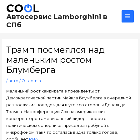
Перейти
Навигация
Main
к
по
Men
Автосервис Lamborghini в
содержимому
записям
СПб
Трамп посмеялся над
маленьким ростом
Блумберга
/
авто
/ От
admin
Маленький рост кандидата в президенты от
Демократической партии Майкла Блумберга в очередной
раз послужил поводом для шуток со стороны Дональда
Трампа. На конференции Союза американских
консерваторов американский лидер, говоря о
политическом сопернике, присел за трибуной с
микрофоном, так что осталась видна только голова,
сообщает
РИА.