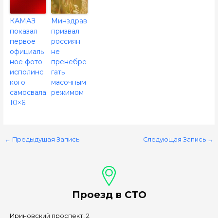
КАМАЗ
Минздрав
показал
призвал
первое
россиян
официаль
не
ное фото
пренебре
исполинс
гать
кого
масочным
самосвала
режимом
10×6
←
Предыдущая Запись
Следующая Запись
→
Проезд в СТО
Ириновский проспект, 2