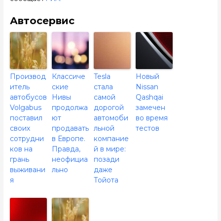
Автосервис
Производ
Классиче
Tesla
Новый
итель
ские
стала
Nissan
автобусов
Нивы
самой
Qashqai
Volgabus
продолжа
дорогой
замечен
поставил
ют
автомоби
во время
своих
продавать
льной
тестов
сотрудни
в Европе.
компание
ков на
Правда,
й в мире:
грань
неофициа
позади
выживани
льно
даже
я
Тойота