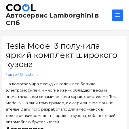
Перейти
Навигация
Main
к
по
Men
Автосервис Lamborghini в
содержимому
записям
СПб
Tesla Model 3 получила
яркий комплект широкого
кузова
/
авто
/ От
admin
На дорогах мира с каждым годом все больше
электромобилей, и многие из них обладают весьма
впечатляющими динамическими характеристиками. Tesla
Model 3 — яркий тому пример, и американское тюнинг-
ателье Darwinpro разработало для американский
«электрички» комплект широкого кузова, добавляющий
автомобилю брутальности.
Автосервис