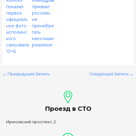
КАМАЗ
Минздрав
показал
призвал
первое
россиян
официаль
не
ное фото
пренебре
исполинс
гать
кого
масочным
самосвала
режимом
10×6
←
Предыдущая Запись
Следующая Запись
→
Проезд в СТО
Ириновский проспект, 2