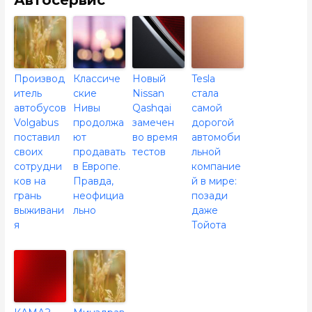
Производ
Классиче
Новый
Tesla
итель
ские
Nissan
стала
автобусов
Нивы
Qashqai
самой
Volgabus
продолжа
замечен
дорогой
поставил
ют
во время
автомоби
своих
продавать
тестов
льной
сотрудни
в Европе.
компание
ков на
Правда,
й в мире:
грань
неофициа
позади
выживани
льно
даже
я
Тойота