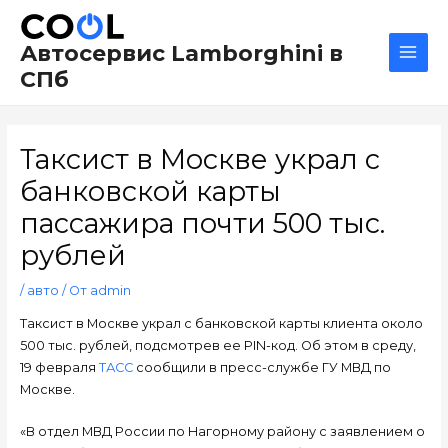
Перейти
Навигация
Main
к
по
Men
Автосервис Lamborghini в
содержимому
записям
СПб
Таксист в Москве украл с
банковской карты
пассажира почти 500 тыс.
рублей
/
авто
/ От
admin
Таксист в Москве украл с банковской карты клиента около
500 тыс. рублей, подсмотрев ее PIN-код. Об этом в среду,
19 февраля
ТАСС
сообщили в пресс-службе ГУ МВД по
Москве.
«В отдел МВД России по Нагорному району с заявлением о