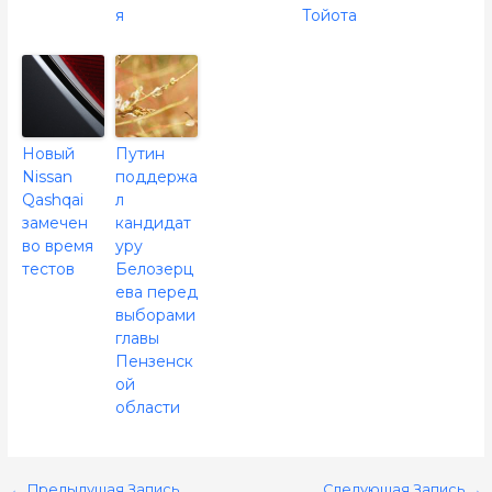
я
Тойота
Новый
Путин
Nissan
поддержа
Qashqai
л
замечен
кандидат
во время
уру
тестов
Белозерц
ева перед
выборами
главы
Пензенск
ой
области
←
Предыдущая Запись
Следующая Запись
→