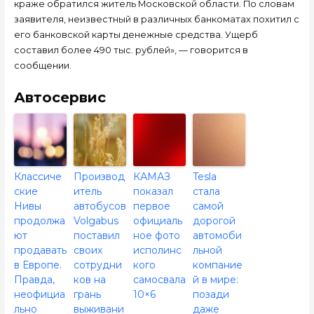
краже обратился житель Московской области. По словам
заявителя, неизвестный в различных банкоматах похитил с
его банковской карты денежные средства. Ущерб
составил более 490 тыс. рублей», — говорится в
сообщении.
Автосервис
Классиче
Производ
КАМАЗ
Tesla
ские
итель
показал
стала
Нивы
автобусов
первое
самой
продолжа
Volgabus
официаль
дорогой
ют
поставил
ное фото
автомоби
продавать
своих
исполинс
льной
в Европе.
сотрудни
кого
компание
Правда,
ков на
самосвала
й в мире:
неофициа
грань
10×6
позади
льно
выживани
даже