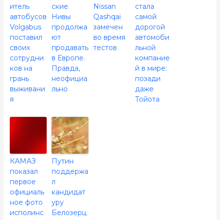
итель
ские
Nissan
стала
автобусов
Нивы
Qashqai
самой
Volgabus
продолжа
замечен
дорогой
поставил
ют
во время
автомоби
своих
продавать
тестов
льной
сотрудни
в Европе.
компание
ков на
Правда,
й в мире:
грань
неофициа
позади
выживани
льно
даже
я
Тойота
КАМАЗ
Путин
показал
поддержа
первое
л
официаль
кандидат
ное фото
уру
исполинс
Белозерц