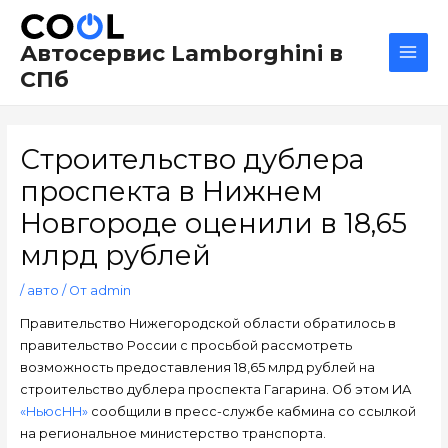
Перейти
Навигация
Main
к
по
Men
Автосервис Lamborghini в
содержимому
записям
СПб
Строительство дублера
проспекта в Нижнем
Новгороде оценили в 18,65
млрд рублей
/
авто
/ От
admin
Правительство Нижегородской области обратилось в
правительство России с просьбой рассмотреть
возможность предоставления 18,65 млрд рублей на
строительство дублера проспекта Гагарина. Об этом ИА
«НьюсНН»
сообщили в пресс-службе кабмина со ссылкой
на региональное министерство транспорта.