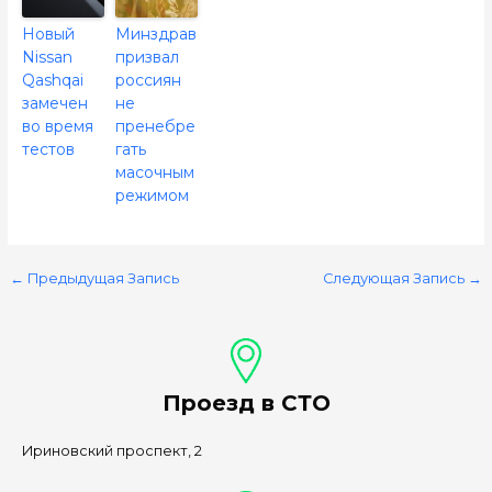
Новый
Минздрав
Nissan
призвал
Qashqai
россиян
замечен
не
во время
пренебре
тестов
гать
масочным
режимом
←
Предыдущая Запись
Следующая Запись
→
Проезд в СТО
Ириновский проспект, 2