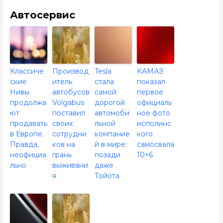
Автосервис
Классиче
Производ
Tesla
КАМАЗ
ские
итель
стала
показал
Нивы
автобусов
самой
первое
продолжа
Volgabus
дорогой
официаль
ют
поставил
автомоби
ное фото
продавать
своих
льной
исполинс
в Европе.
сотрудни
компание
кого
Правда,
ков на
й в мире:
самосвала
неофициа
грань
позади
10×6
льно
выживани
даже
я
Тойота