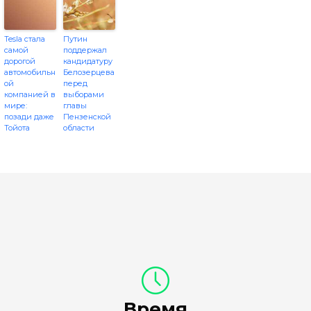
Tesla стала
Путин
самой
поддержал
дорогой
кандидатуру
автомобильн
Белозерцева
ой
перед
компанией в
выборами
мире:
главы
позади даже
Пензенской
Тойота
области
Время