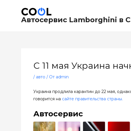
Перейти
Навигация
к
по
содержимому
записям
Автосервис Lamborghini в 
С 11 мая Украина на
/
авто
/ От
admin
Украина продлила карантин до 22 мая, однако
говорится на
сайте правительства страны.
Автосервис