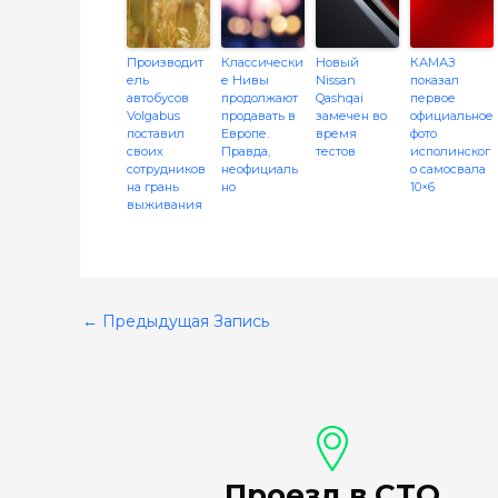
Производит
Классически
Новый
КАМАЗ
ель
е Нивы
Nissan
показал
автобусов
продолжают
Qashqai
первое
Volgabus
продавать в
замечен во
официальное
поставил
Европе.
время
фото
своих
Правда,
тестов
исполинског
сотрудников
неофициаль
о самосвала
на грань
но
10×6
выживания
←
Предыдущая Запись
Проезд в СТО