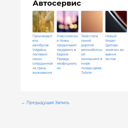
Автосервис
Производит
Классически
Tesla стала
Новый
ель
е Нивы
самой
Nissan
автобусов
продолжают
дорогой
Qashqai
Volgabus
продавать в
автомобильн
замечен во
поставил
Европе.
ой
время
своих
Правда,
компанией в
тестов
сотрудников
неофициаль
мире:
на грань
но
позади даже
выживания
Тойота
←
Предыдущая Запись