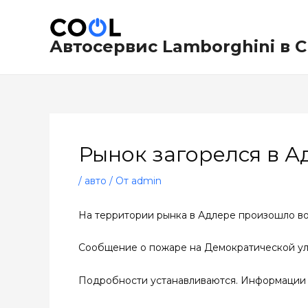
Перейти
Навигация
к
по
содержимому
записям
Автосервис Lamborghini в 
Рынок загорелся в А
/
авто
/ От
admin
На территории рынка в Адлере произошло воз
Сообщение о пожаре на Демократической ули
Подробности устанавливаются. Информации 