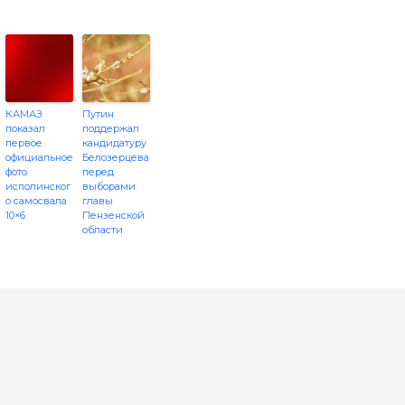
КАМАЗ
Путин
показал
поддержал
первое
кандидатуру
официальное
Белозерцева
фото
перед
исполинског
выборами
о самосвала
главы
10×6
Пензенской
области